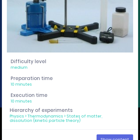
You want to edit, sharing or track these experiment
descriptions individually? Then get a curricuLAB
account
here
.
Imprint
Privacy policy
Difficulty level
medium
Preparation time
10 minutes
Execution time
10 minutes
Hierarchy of experiments
We use cookies to ensure that you have the best experience on our
Physics
>
Thermodynamics
>
States of matter,
dissolution (kinetic particle theory)
website. If you continue to use this site we assume that you accept
this.
OK
Show content