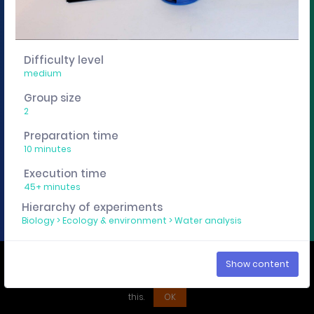
You want to edit, sharing or track these experiment
descriptions individually? Then get a curricuLAB
account
here
.
Difficulty level
medium
Imprint
Privacy policy
Group size
2
Preparation time
10 minutes
Execution time
45+ minutes
Hierarchy of experiments
Biology
>
Ecology & environment
>
Water analysis
We use cookies to ensure that you have the best experience on our
Show content
website. If you continue to use this site we assume that you accept
this.
OK