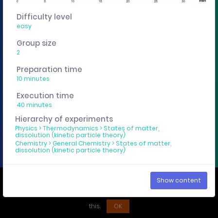
You want to edit, sharing or track these experiment
Difficulty level
descriptions individually? Then get a curricuLAB
easy
account
here
.
Group size
2
Imprint
Privacy policy
Preparation time
10 minutes
Execution time
40 minutes
Hierarchy of experiments
Physics
>
Thermodynamics
>
States of matter,
dissolution (kinetic particle theory)
Chemistry
>
General Chemistry
>
States of matter,
dissolution (kinetic particle theory)
We use cookies to ensure that you have the best experience on our
Show content
website. If you continue to use this site we assume that you accept
this.
OK