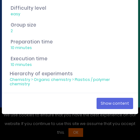
You want to edit, sharing or track these experiment
Difficulty level
descriptions individually? Then get a curricuLAB
easy
account
here
.
Group size
2
Imprint
Privacy policy
Preparation time
10 minutes
Execution time
10 minutes
Hierarchy of experiments
Chemistry
>
Organic chemistry
>
Plastics / polymer
chemistry
Show content
We use cookies to ensure that you have the best experience on our
website. If you continue to use this site we assume that you accept
this.
OK