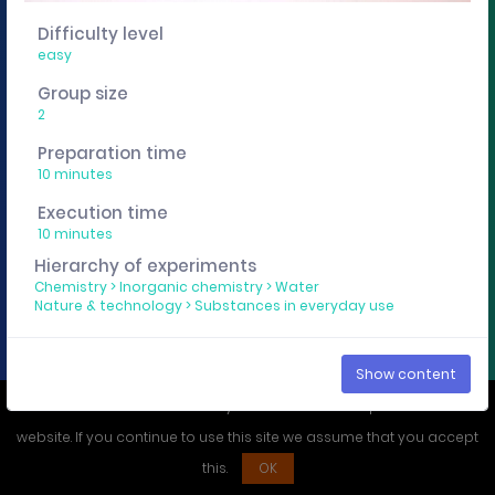
You want to edit, sharing or track these experiment
Difficulty level
descriptions individually? Then get a curricuLAB
easy
account
here
.
Group size
2
Imprint
Privacy policy
Preparation time
10 minutes
Execution time
10 minutes
Hierarchy of experiments
Chemistry
>
Inorganic chemistry
>
Water
Nature & technology
>
Substances in everyday use
Show content
We use cookies to ensure that you have the best experience on our
website. If you continue to use this site we assume that you accept
this.
OK