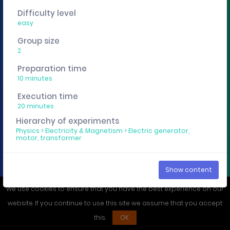
You want to edit, sharing or track these experiment
Difficulty level
descriptions individually? Then get a curricuLAB
easy
account
here
.
Group size
2
Imprint
Privacy policy
Preparation time
10 minutes
Execution time
20 minutes
Hierarchy of experiments
Physics
>
Electricity & Magnetism
>
Electric generator,
motor, transformer
Show content
We use cookies to ensure that you have the best experience on our
website. If you continue to use this site we assume that you accept
this.
OK