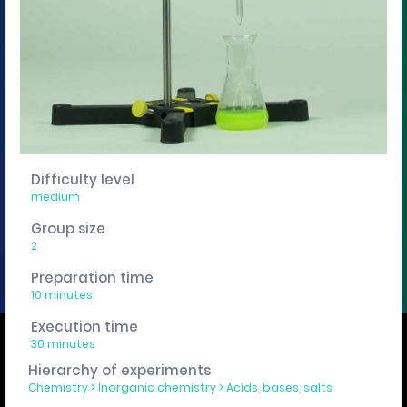
You want to edit, sharing or track these experiment
descriptions individually? Then get a curricuLAB
account
here
.
Imprint
Privacy policy
Difficulty level
medium
Group size
2
Preparation time
10 minutes
Execution time
We use cookies to ensure that you have the best experience on our
30 minutes
website. If you continue to use this site we assume that you accept
Hierarchy of experiments
this.
OK
Chemistry
>
Inorganic chemistry
>
Acids, bases, salts