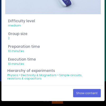
You want to edit, sharing or track these experiment
descriptions individually? Then get a curricuLAB
account
here
.
Difficulty level
medium
Imprint
Privacy policy
Group size
2
Preparation time
10 minutes
Execution time
10 minutes
Hierarchy of experiments
Physics
>
Electricity & Magnetism
>
Simple circuits,
resistors & capacitors
We use cookies to ensure that you have the best experience on our
Show content
website. If you continue to use this site we assume that you accept
this.
OK