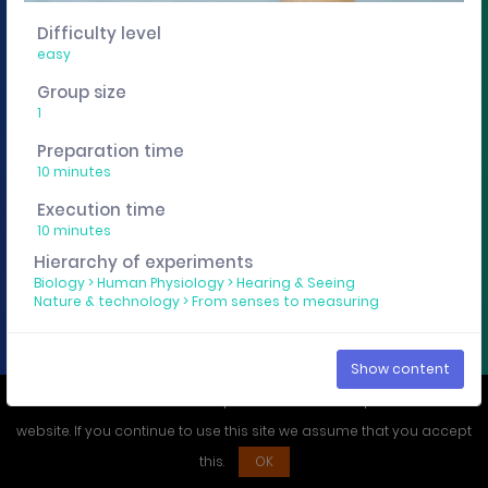
You want to edit, sharing or track these experiment
Difficulty level
descriptions individually? Then get a curricuLAB
easy
account
here
.
Group size
1
Imprint
Privacy policy
Preparation time
10 minutes
Execution time
10 minutes
Hierarchy of experiments
Biology
>
Human Physiology
>
Hearing & Seeing
Nature & technology
>
From senses to measuring
Show content
We use cookies to ensure that you have the best experience on our
website. If you continue to use this site we assume that you accept
this.
OK