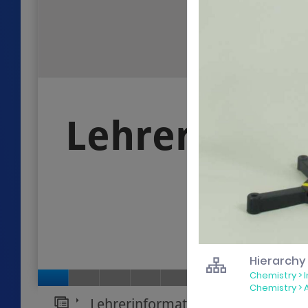
Lehrerinfor
Hierarchy
Chemistry
>
Schaubild 1 von 27: Lehrer
Schaubild 2 von 27: └
Schaubild 3 von 27: 
Schaubild 4 von 
Schaubild 5 v
Schaubild 
Schaubi
Scha
Chemistry
>
Lehrerinformationen