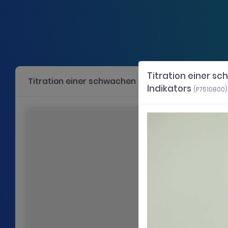
Titration einer s
Titration einer schwachen Base mit einer starke
Indikators
(P7510800)
Verwende die Cursortasten für links und rechts, um die Schaubilder
Folie 1: Lehrerinformatione